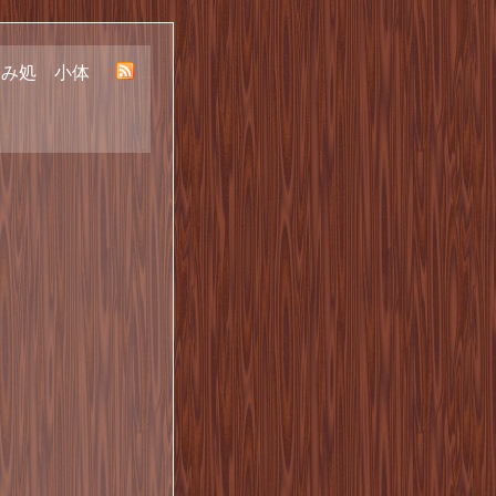
呑み処 小体