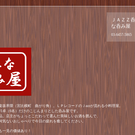
ＪＡＺＺ
な呑み屋
03-6457-5865
楽坂界隈（宮比横町 曲がり角）。ＬＰレコードのＪazzが流れる小料理屋。
が1卓（6名）だけのこじんまりとした呑み屋です。
品。店主がちょっとこだわって選んだ美味しいお酒を囲んで、
何気ないおしゃべりで今日の疲れを癒してください。
も一見の価値あり！