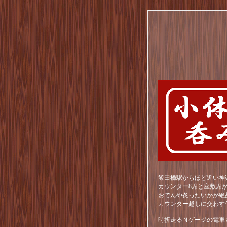
飯田橋駅からほど近い神
カウンター8席と座敷席
おでんや炙ったいかが絶
カウンター越しに交わす
時折走るＮゲージの電車