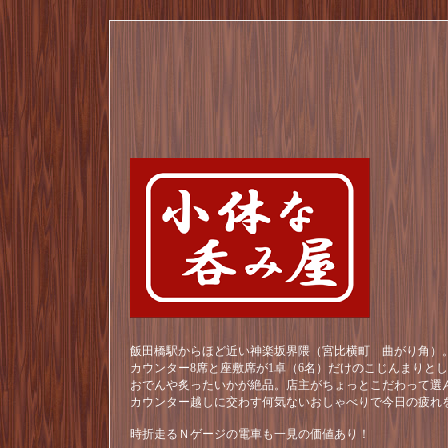
飯田橋駅からほど近い神楽坂界隈（宮比横町 曲がり角）。
カウンター8席と座敷席が1卓（6名）だけのこじんまりと
おでんや炙ったいかが絶品。店主がちょっとこだわって選
カウンター越しに交わす何気ないおしゃべりで今日の疲れ
時折走るＮゲージの電車も一見の価値あり！