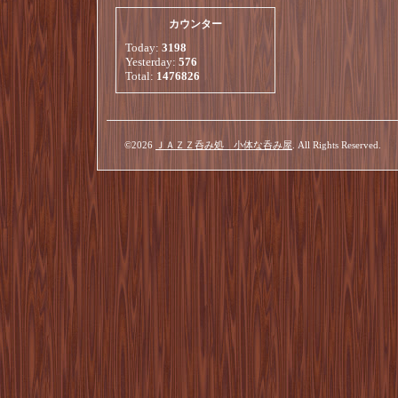
カウンター
Today:
3198
Yesterday:
576
Total:
1476826
©2026
ＪＡＺＺ呑み処 小体な呑み屋
. All Rights Reserved.