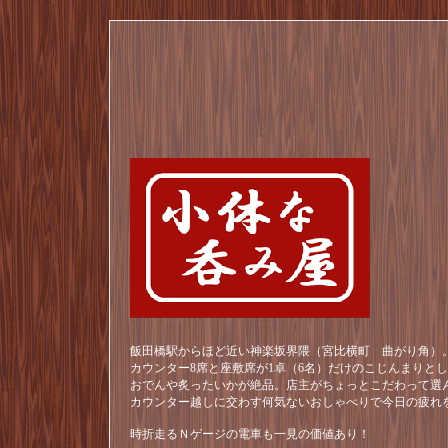
飯田橋駅からほど近い神楽坂界隈（宮比横町 曲がり角）。
カウンター8席と座敷席が1卓（6名）だけのこじんまりと
おでんや炙ったいかが絶品。店主がちょっとこだわって選
カウンター越しに交わす何気ないおしゃべりで今日の疲れ
時折走るＮゲージの電車も一見の価値あり！