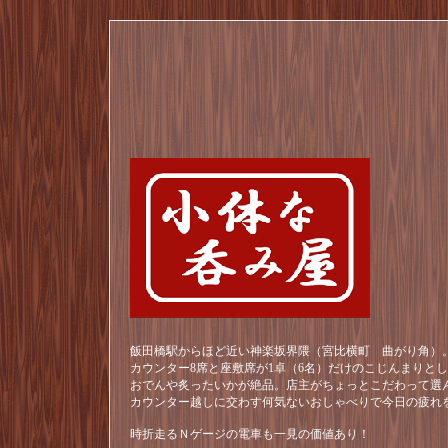
飯田橋駅からほど近い神楽坂界隈（宮比横町 曲がり角）。
カウンター8席と座敷席が1卓（6名）だけのこじんまりと
おでんや炙ったいかが絶品。店主がちょっとこだわって選
カウンター越しに交わす何気ないおしゃべりで今日の疲れ
時折走るＮゲージの電車も一見の価値あり！