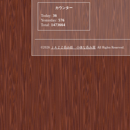
カウンター
Today:
36
Yesterday:
576
Total:
1473664
©2026
ＪＡＺＺ呑み処 小体な呑み屋
. All Rights Reserved.