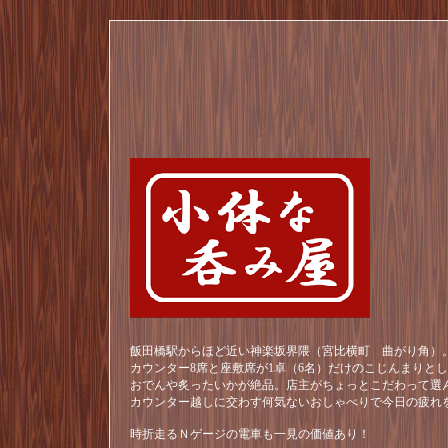
飯田橋駅からほど近い神楽坂界隈（宮比横町 曲がり角）。
カウンター8席と座敷席が1卓（6名）だけのこじんまりと
おでんや炙ったいかが絶品。店主がちょっとこだわって選
カウンター越しに交わす何気ないおしゃべりで今日の疲れ
時折走るＮゲージの電車も一見の価値あり！