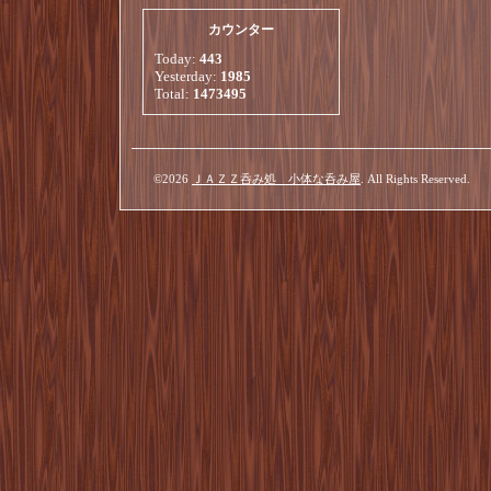
カウンター
Today:
443
Yesterday:
1985
Total:
1473495
©2026
ＪＡＺＺ呑み処 小体な呑み屋
. All Rights Reserved.