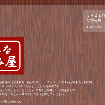
ＪＡＺＺ
な呑み屋
03-6457-5865
楽坂界隈（宮比横町 曲がり角）。ＬＰレコードのＪazzが流れる小料理屋。
が1卓（6名）だけのこじんまりとした呑み屋です。
品。店主がちょっとこだわって選んだ美味しいお酒を囲んで、
何気ないおしゃべりで今日の疲れを癒してください。
も一見の価値あり！