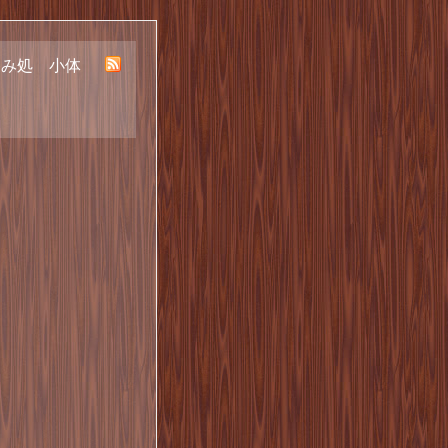
呑み処 小体