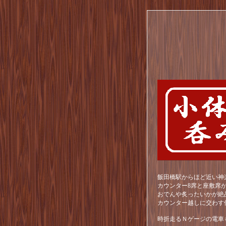
飯田橋駅からほど近い神
カウンター8席と座敷席
おでんや炙ったいかが絶
カウンター越しに交わす
時折走るＮゲージの電車