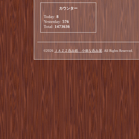
カウンター
Today:
8
Yesterday:
576
Total:
1473636
©2026
ＪＡＺＺ呑み処 小体な呑み屋
. All Rights Reserved.