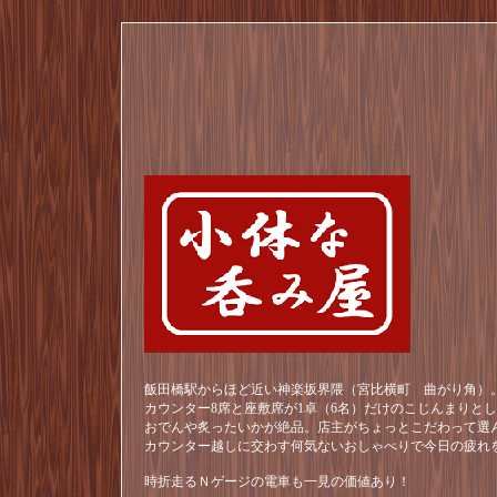
飯田橋駅からほど近い神楽坂界隈（宮比横町 曲がり角）。
カウンター8席と座敷席が1卓（6名）だけのこじんまりと
おでんや炙ったいかが絶品。店主がちょっとこだわって選
カウンター越しに交わす何気ないおしゃべりで今日の疲れ
時折走るＮゲージの電車も一見の価値あり！