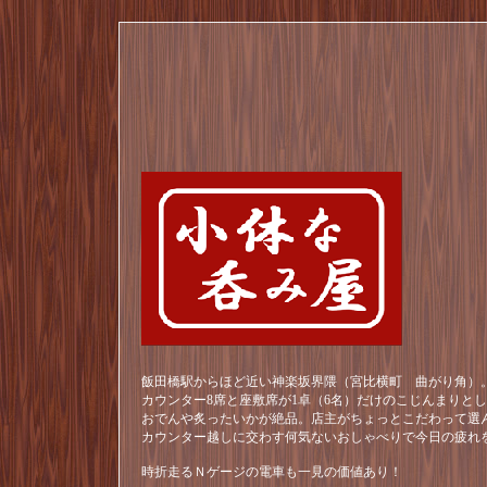
飯田橋駅からほど近い神楽坂界隈（宮比横町 曲がり角）。
カウンター8席と座敷席が1卓（6名）だけのこじんまりと
おでんや炙ったいかが絶品。店主がちょっとこだわって選
カウンター越しに交わす何気ないおしゃべりで今日の疲れ
時折走るＮゲージの電車も一見の価値あり！