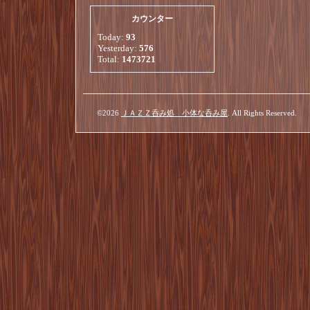
カウンター
Today:
93
Yesterday:
576
Total:
1473721
©2026
ＪＡＺＺ呑み処 小体な呑み屋
. All Rights Reserved.