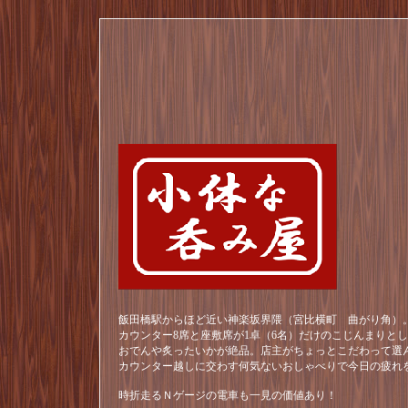
飯田橋駅からほど近い神楽坂界隈（宮比横町 曲がり角）。
カウンター8席と座敷席が1卓（6名）だけのこじんまりと
おでんや炙ったいかが絶品。店主がちょっとこだわって選
カウンター越しに交わす何気ないおしゃべりで今日の疲れ
時折走るＮゲージの電車も一見の価値あり！