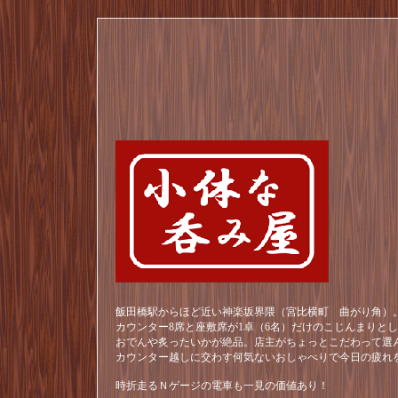
飯田橋駅からほど近い神楽坂界隈（宮比横町 曲がり角）。
カウンター8席と座敷席が1卓（6名）だけのこじんまりと
おでんや炙ったいかが絶品。店主がちょっとこだわって選
カウンター越しに交わす何気ないおしゃべりで今日の疲れ
時折走るＮゲージの電車も一見の価値あり！