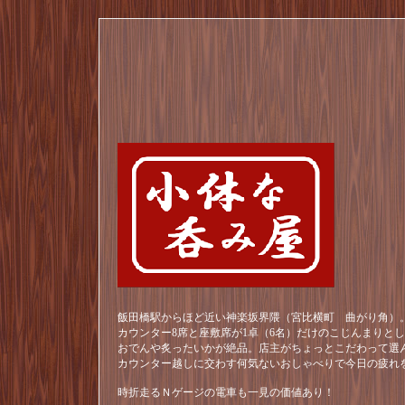
飯田橋駅からほど近い神楽坂界隈（宮比横町 曲がり角）。
カウンター8席と座敷席が1卓（6名）だけのこじんまりと
おでんや炙ったいかが絶品。店主がちょっとこだわって選
カウンター越しに交わす何気ないおしゃべりで今日の疲れ
時折走るＮゲージの電車も一見の価値あり！