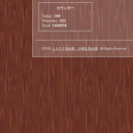
カウンター
Today:
280
Yesterday:
435
Total:
1469956
©2026
ＪＡＺＺ呑み処 小体な呑み屋
. All Rights Reserved.