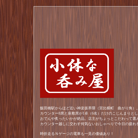
飯田橋駅からほど近い神楽坂界隈（宮比横町 曲がり角）。
カウンター8席と座敷席が1卓（6名）だけのこじんまりと
おでんや炙ったいかが絶品。店主がちょっとこだわって選
カウンター越しに交わす何気ないおしゃべりで今日の疲れ
時折走るＮゲージの電車も一見の価値あり！