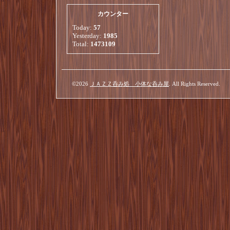
カウンター
Today:
57
Yesterday:
1985
Total:
1473109
©2026
ＪＡＺＺ呑み処 小体な呑み屋
. All Rights Reserved.