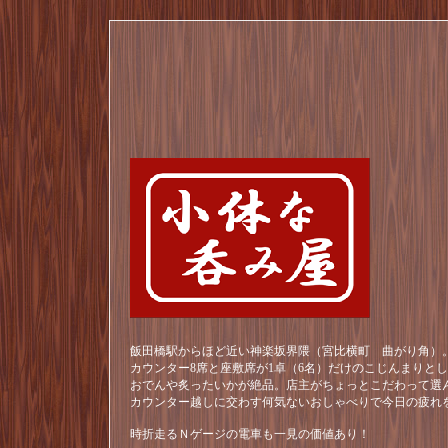
飯田橋駅からほど近い神楽坂界隈（宮比横町 曲がり角）。
カウンター8席と座敷席が1卓（6名）だけのこじんまりと
おでんや炙ったいかが絶品。店主がちょっとこだわって選
カウンター越しに交わす何気ないおしゃべりで今日の疲れ
時折走るＮゲージの電車も一見の価値あり！