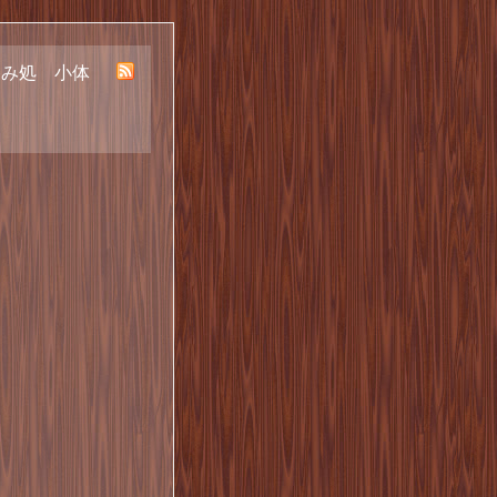
呑み処 小体