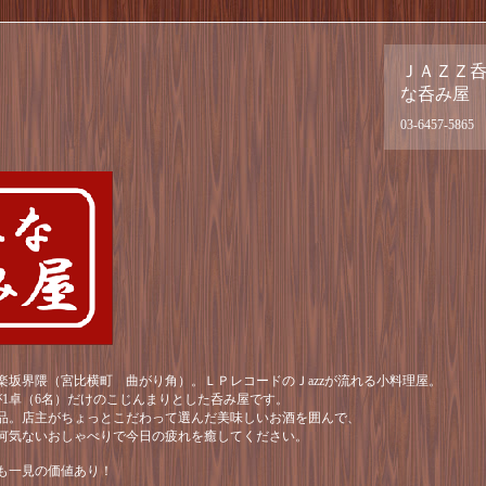
ＪＡＺＺ
な呑み屋
03-6457-5865
楽坂界隈（宮比横町 曲がり角）。ＬＰレコードのＪazzが流れる小料理屋。
が1卓（6名）だけのこじんまりとした呑み屋です。
品。店主がちょっとこだわって選んだ美味しいお酒を囲んで、
何気ないおしゃべりで今日の疲れを癒してください。
も一見の価値あり！