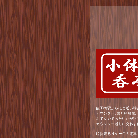
飯田橋駅からほど近い神
カウンター8席と座敷席
おでんや炙ったいかが絶
カウンター越しに交わす
時折走るＮゲージの電車