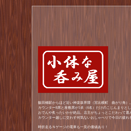
飯田橋駅からほど近い神楽坂界隈（宮比横町 曲がり角）。
カウンター8席と座敷席が1卓（6名）だけのこじんまりと
おでんや炙ったいかが絶品。店主がちょっとこだわって選
カウンター越しに交わす何気ないおしゃべりで今日の疲れ
時折走るＮゲージの電車も一見の価値あり！