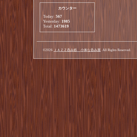
カウンター
Today:
567
Yesterday:
1985
Total:
1473619
©2026
ＪＡＺＺ呑み処 小体な呑み屋
. All Rights Reserved.