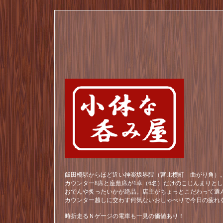
飯田橋駅からほど近い神楽坂界隈（宮比横町 曲がり角）。
カウンター8席と座敷席が1卓（6名）だけのこじんまりと
おでんや炙ったいかが絶品。店主がちょっとこだわって選
カウンター越しに交わす何気ないおしゃべりで今日の疲れ
時折走るＮゲージの電車も一見の価値あり！