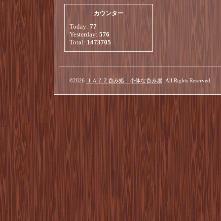
カウンター
Today:
77
Yesterday:
576
Total:
1473705
©2026
ＪＡＺＺ呑み処 小体な呑み屋
. All Rights Reserved.