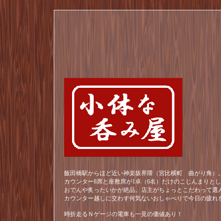
飯田橋駅からほど近い神楽坂界隈（宮比横町 曲がり角）。
カウンター8席と座敷席が1卓（6名）だけのこじんまりと
おでんや炙ったいかが絶品。店主がちょっとこだわって選
カウンター越しに交わす何気ないおしゃべりで今日の疲れ
時折走るＮゲージの電車も一見の価値あり！