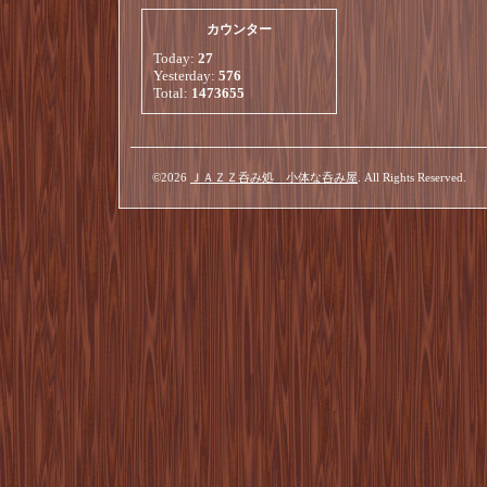
カウンター
Today:
27
Yesterday:
576
Total:
1473655
©2026
ＪＡＺＺ呑み処 小体な呑み屋
. All Rights Reserved.