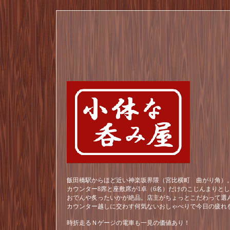
飯田橋駅からほど近い神楽坂界隈（宮比横町 曲がり角）。
カウンター8席と座敷席が1卓（6名）だけのこじんまりと
おでんや炙ったいかが絶品。店主がちょっとこだわって選
カウンター越しに交わす何気ないおしゃべりで今日の疲れ
時折走るＮゲージの電車も一見の価値あり！