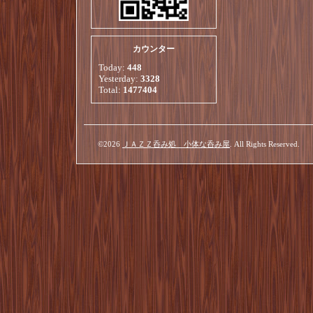
カウンター
Today:
448
Yesterday:
3328
Total:
1477404
©2026
ＪＡＺＺ呑み処 小体な呑み屋
. All Rights Reserved.