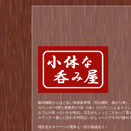
飯田橋駅からほど近い神楽坂界隈（宮比横町 曲がり角）。
カウンター8席と座敷席が1卓（6名）だけのこじんまりと
おでんや炙ったいかが絶品。店主がちょっとこだわって選
カウンター越しに交わす何気ないおしゃべりで今日の疲れ
時折走るＮゲージの電車も一見の価値あり！