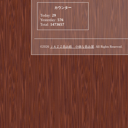
カウンター
Today:
29
Yesterday:
576
Total:
1473657
©2026
ＪＡＺＺ呑み処 小体な呑み屋
. All Rights Reserved.