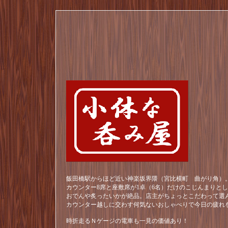
飯田橋駅からほど近い神楽坂界隈（宮比横町 曲がり角）。
カウンター8席と座敷席が1卓（6名）だけのこじんまりと
おでんや炙ったいかが絶品。店主がちょっとこだわって選
カウンター越しに交わす何気ないおしゃべりで今日の疲れ
時折走るＮゲージの電車も一見の価値あり！