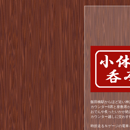
飯田橋駅からほど近い神
カウンター8席と座敷席
おでんや炙ったいかが絶
カウンター越しに交わす
時折走るＮゲージの電車