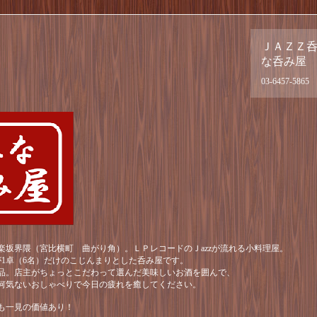
ＪＡＺＺ
な呑み屋
03-6457-5865
楽坂界隈（宮比横町 曲がり角）。ＬＰレコードのＪazzが流れる小料理屋。
が1卓（6名）だけのこじんまりとした呑み屋です。
品。店主がちょっとこだわって選んだ美味しいお酒を囲んで、
何気ないおしゃべりで今日の疲れを癒してください。
も一見の価値あり！