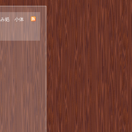
呑み処 小体