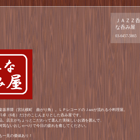
ＪＡＺＺ
な呑み屋
03-6457-5865
楽坂界隈（宮比横町 曲がり角）。ＬＰレコードのＪazzが流れる小料理屋。
が1卓（6名）だけのこじんまりとした呑み屋です。
品。店主がちょっとこだわって選んだ美味しいお酒を囲んで、
何気ないおしゃべりで今日の疲れを癒してください。
も一見の価値あり！