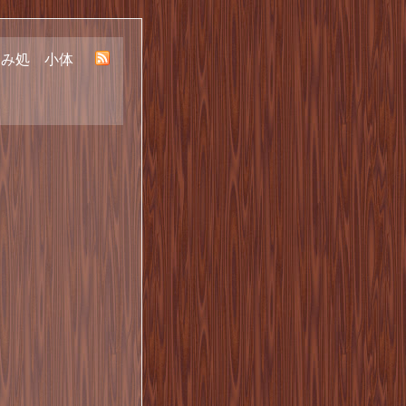
呑み処 小体