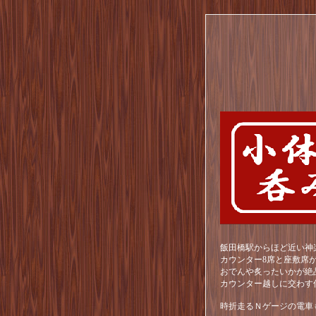
飯田橋駅からほど近い神
カウンター8席と座敷席
おでんや炙ったいかが絶
カウンター越しに交わす
時折走るＮゲージの電車