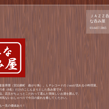
ＪＡＺＺ
な呑み屋
03-6457-5865
楽坂界隈（宮比横町 曲がり角）。ＬＰレコードのＪazzが流れる小料理屋。
が1卓（6名）だけのこじんまりとした呑み屋です。
品。店主がちょっとこだわって選んだ美味しいお酒を囲んで、
何気ないおしゃべりで今日の疲れを癒してください。
も一見の価値あり！