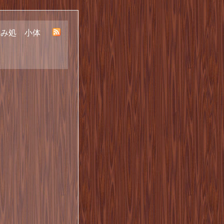
呑み処 小体