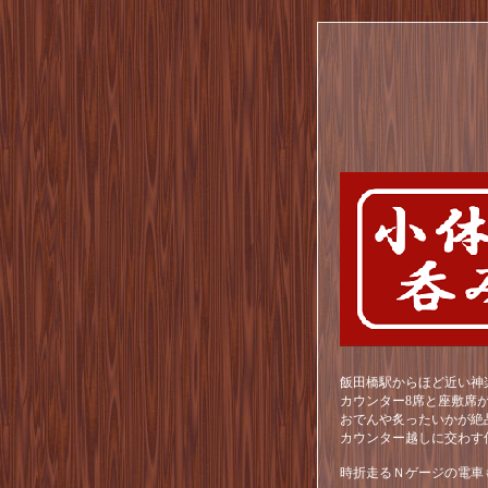
飯田橋駅からほど近い神
カウンター8席と座敷席
おでんや炙ったいかが絶
カウンター越しに交わす
時折走るＮゲージの電車