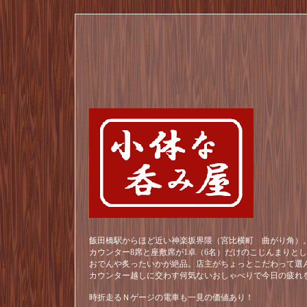
飯田橋駅からほど近い神楽坂界隈（宮比横町 曲がり角）。
カウンター8席と座敷席が1卓（6名）だけのこじんまりと
おでんや炙ったいかが絶品。店主がちょっとこだわって選
カウンター越しに交わす何気ないおしゃべりで今日の疲れ
時折走るＮゲージの電車も一見の価値あり！