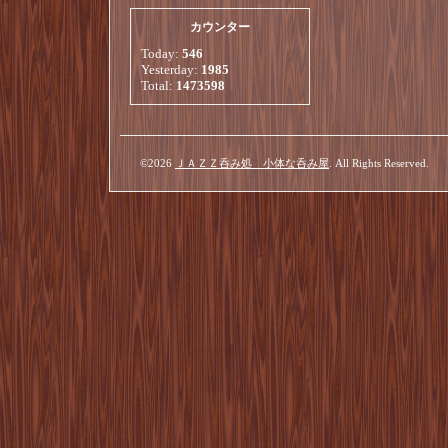
カウンター
Today:
546
Yesterday:
1985
Total:
1473598
©2026
ＪＡＺＺ呑み処 小体な呑み屋
. All Rights Reserved.