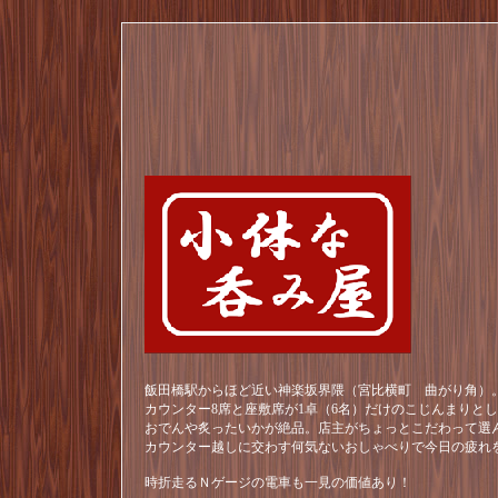
飯田橋駅からほど近い神楽坂界隈（宮比横町 曲がり角）。
カウンター8席と座敷席が1卓（6名）だけのこじんまりと
おでんや炙ったいかが絶品。店主がちょっとこだわって選
カウンター越しに交わす何気ないおしゃべりで今日の疲れ
時折走るＮゲージの電車も一見の価値あり！