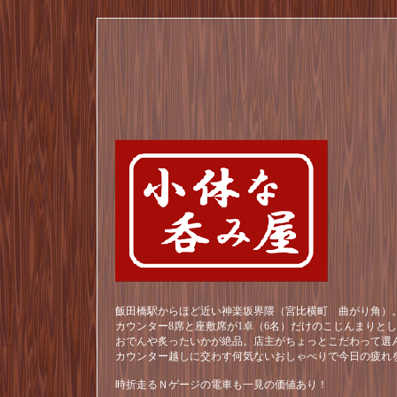
飯田橋駅からほど近い神楽坂界隈（宮比横町 曲がり角）。
カウンター8席と座敷席が1卓（6名）だけのこじんまりと
おでんや炙ったいかが絶品。店主がちょっとこだわって選
カウンター越しに交わす何気ないおしゃべりで今日の疲れ
時折走るＮゲージの電車も一見の価値あり！