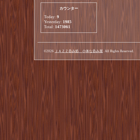
カウンター
Today:
9
Yesterday:
1985
Total:
1473061
©2026
ＪＡＺＺ呑み処 小体な呑み屋
. All Rights Reserved.