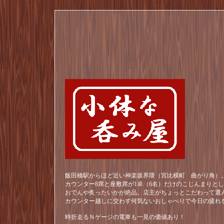
飯田橋駅からほど近い神楽坂界隈（宮比横町 曲がり角）。
カウンター8席と座敷席が1卓（6名）だけのこじんまりと
おでんや炙ったいかが絶品。店主がちょっとこだわって選
カウンター越しに交わす何気ないおしゃべりで今日の疲れ
時折走るＮゲージの電車も一見の価値あり！