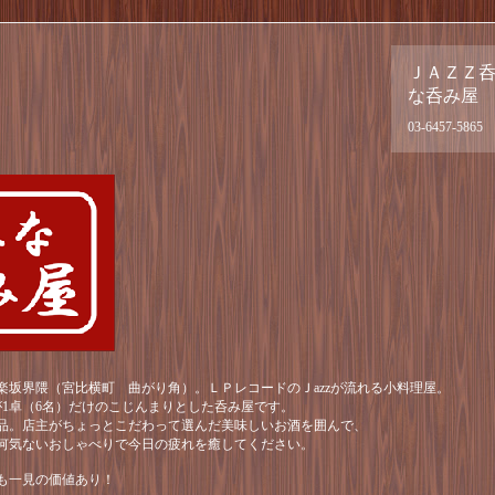
ＪＡＺＺ
な呑み屋
03-6457-5865
楽坂界隈（宮比横町 曲がり角）。ＬＰレコードのＪazzが流れる小料理屋。
が1卓（6名）だけのこじんまりとした呑み屋です。
品。店主がちょっとこだわって選んだ美味しいお酒を囲んで、
何気ないおしゃべりで今日の疲れを癒してください。
も一見の価値あり！