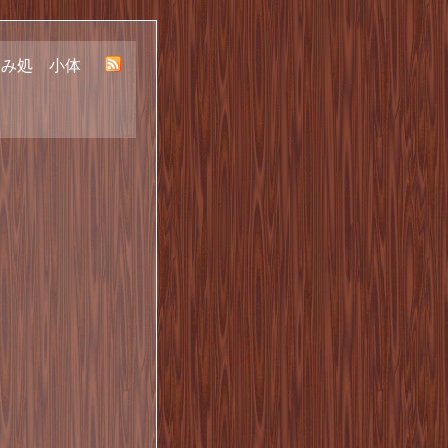
呑み処 小体