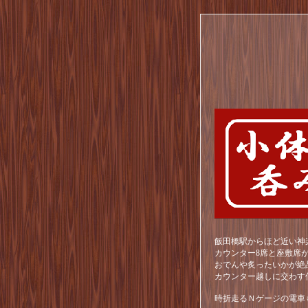
飯田橋駅からほど近い神
カウンター8席と座敷席
おでんや炙ったいかが絶
カウンター越しに交わす
時折走るＮゲージの電車