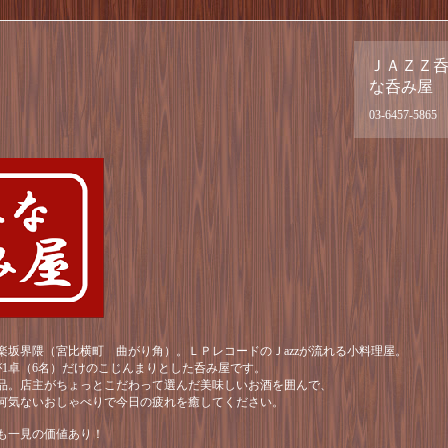
ＪＡＺＺ
な呑み屋
03-6457-5865
楽坂界隈（宮比横町 曲がり角）。ＬＰレコードのＪazzが流れる小料理屋。
が1卓（6名）だけのこじんまりとした呑み屋です。
品。店主がちょっとこだわって選んだ美味しいお酒を囲んで、
何気ないおしゃべりで今日の疲れを癒してください。
も一見の価値あり！