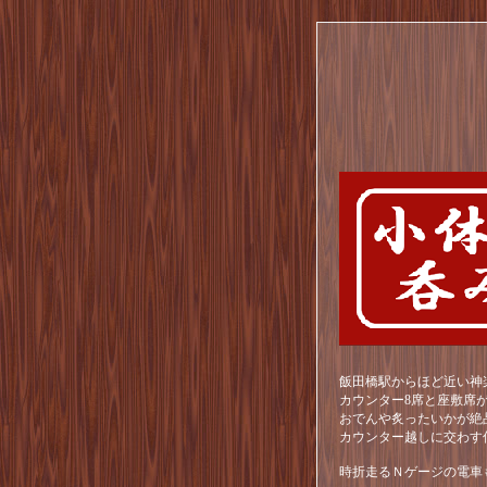
飯田橋駅からほど近い神
カウンター8席と座敷席
おでんや炙ったいかが絶
カウンター越しに交わす
時折走るＮゲージの電車