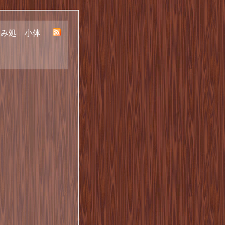
呑み処 小体