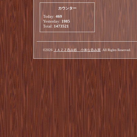
カウンター
Today:
469
Yesterday:
1985
Total:
1473521
©2026
ＪＡＺＺ呑み処 小体な呑み屋
. All Rights Reserved.