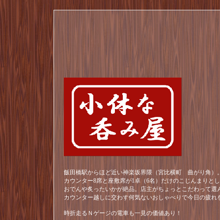
飯田橋駅からほど近い神楽坂界隈（宮比横町 曲がり角）。
カウンター8席と座敷席が1卓（6名）だけのこじんまりと
おでんや炙ったいかが絶品。店主がちょっとこだわって選
カウンター越しに交わす何気ないおしゃべりで今日の疲れ
時折走るＮゲージの電車も一見の価値あり！